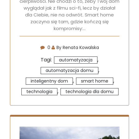
cierpliwości. Nie chodzi o to, żeby Twój dom
wyglądał jak z filmu sci-fi, lecz by działał
dla Ciebie, nie na odwrót. Smart home
zaczyna się tam, gdzie kończą się
kompromisy:…
0
By Renata Kowalska
Tagi:
,
automatyzacja
,
automatyzacja domu
,
,
inteligentny dom
smart home
,
technologia
technologia dla domu