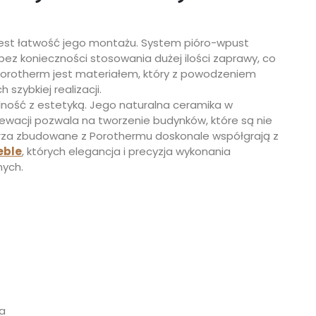
est łatwość jego montażu. System pióro-wpust
ez konieczności stosowania dużej ilości zaprawy, co
Porotherm jest materiałem, który z powodzeniem
zybkiej realizacji.
alność z estetyką. Jego naturalna ceramika w
wacji pozwala na tworzenie budynków, które są nie
ętrza zbudowane z Porothermu doskonale współgrają z
eble
, których elegancja i precyzja wykonania
nych.
e
a