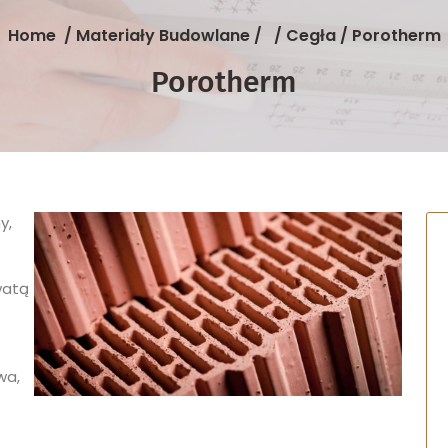
Home
/
Materiały Budowlane
/ /
Cegła
/
Porotherm
Porotherm
y,
watą
wa,