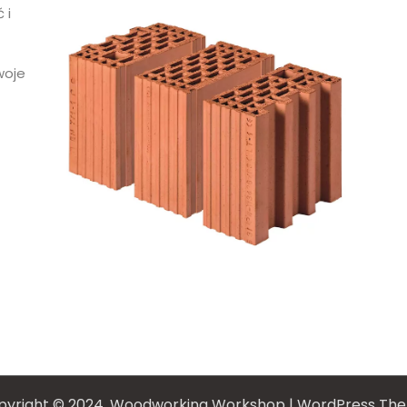
 i
woje
pyright © 2024,
Woodworking Workshop
|
WordPress Th