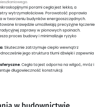
ieszkaniowego.
mikroskopijnymi porami cegła jest lekka, a
etry wytrzymałościowe. Porowatość poprawia
ga w tworzeniu budynków energooszczędnych.
ektowane krawędzie umożliwiają precyzyjne łączenie
radycyjnej zaprawy w pionowych spoinach.
esza proces budowy i minimalizuje ryzyko
na
. Skutecznie zatrzymuje ciepło wewnątrz
dnocześnie jego struktura tłumi dźwięki i zapewnia
osferyczne
. Cegła ta jest odporna na wilgoć, mróz i
tuje długowieczność konstrukcji.
ania w budownictwie