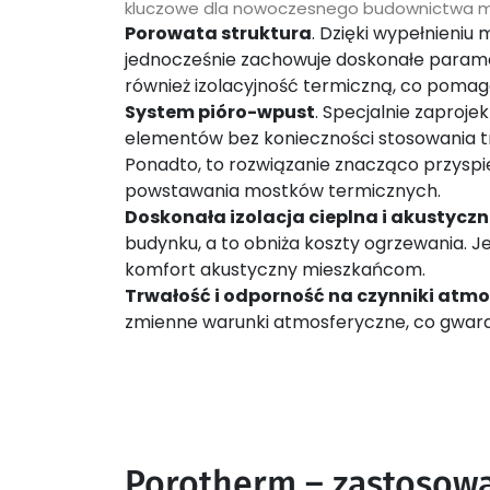
kluczowe dla nowoczesnego budownictwa m
Porowata struktura
. Dzięki wypełnieniu 
jednocześnie zachowuje doskonałe param
również izolacyjność termiczną, co poma
System pióro-wpust
. Specjalnie zaproj
elementów bez konieczności stosowania t
Ponadto, to rozwiązanie znacząco przyspi
powstawania mostków termicznych.
Doskonała izolacja cieplna i akustycz
budynku, a to obniża koszty ogrzewania. Je
komfort akustyczny mieszkańcom.
Trwałość i odporność na czynniki atm
zmienne warunki atmosferyczne, co gwaran
Porotherm – zastosow