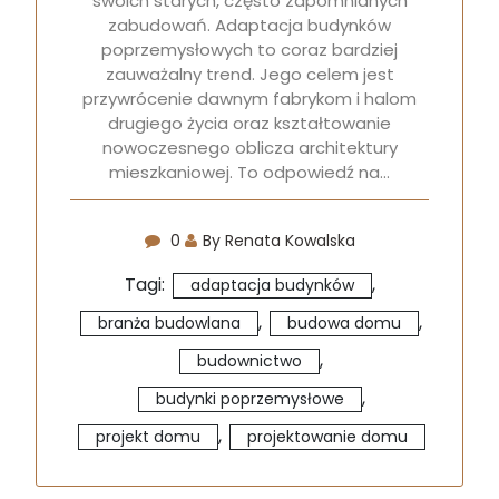
swoich starych, często zapomnianych
zabudowań. Adaptacja budynków
poprzemysłowych to coraz bardziej
zauważalny trend. Jego celem jest
przywrócenie dawnym fabrykom i halom
drugiego życia oraz kształtowanie
nowoczesnego oblicza architektury
mieszkaniowej. To odpowiedź na…
0
By Renata Kowalska
Tagi:
,
adaptacja budynków
,
,
branża budowlana
budowa domu
,
budownictwo
,
budynki poprzemysłowe
,
projekt domu
projektowanie domu