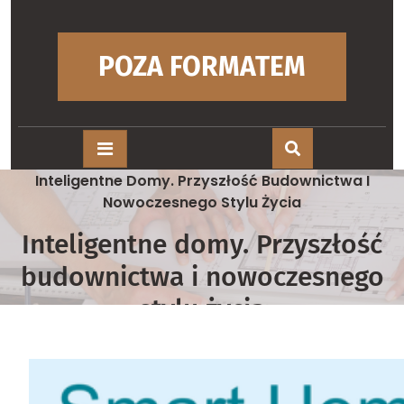
Skip
to
content
POZA FORMATEM
Home
/
Inteligentne Domy. Przyszłość Budownictwa I
Nowoczesnego Stylu Życia
Inteligentne domy. Przyszłość
budownictwa i nowoczesnego
stylu życia