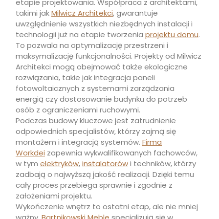
etapie projektowania. Współpraca z architektami,
takimi jak
Milwicz Architekci
, gwarantuje
uwzględnienie wszystkich niezbędnych instalacji i
technologii już na etapie tworzenia
projektu domu
.
To pozwala na optymalizację przestrzeni i
maksymalizację funkcjonalności. Projekty od Milwicz
Architekci mogą obejmować także ekologiczne
rozwiązania, takie jak integracja paneli
fotowoltaicznych z systemami zarządzania
energią czy dostosowanie budynku do potrzeb
osób z ograniczeniami ruchowymi.
Podczas budowy kluczowe jest zatrudnienie
odpowiednich specjalistów, którzy zajmą się
montażem i integracją systemów.
Firma
Workdei
zapewnia wykwalifikowanych fachowców,
w tym
elektryków
,
instalatorów
i techników, którzy
zadbają o najwyższą jakość realizacji. Dzięki temu
cały proces przebiega sprawnie i zgodnie z
założeniami projektu.
Wykończenie wnętrz to ostatni etap, ale nie mniej
ważny.
Bartnikowski Meble
specjalizują się w