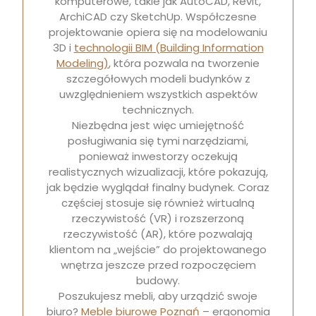
komputerowe, takie jak AutoCAD, Revit,
ArchiCAD czy SketchUp. Współczesne
projektowanie opiera się na modelowaniu
3D i
technologii BIM (Building Information
Modeling)
, która pozwala na tworzenie
szczegółowych modeli budynków z
uwzględnieniem wszystkich aspektów
technicznych.
Niezbędna jest więc umiejętność
posługiwania się tymi narzędziami,
ponieważ inwestorzy oczekują
realistycznych wizualizacji, które pokazują,
jak będzie wyglądał finalny budynek. Coraz
częściej stosuje się również wirtualną
rzeczywistość (VR) i rozszerzoną
rzeczywistość (AR), które pozwalają
klientom na „wejście” do projektowanego
wnętrza jeszcze przed rozpoczęciem
budowy.
Poszukujesz mebli, aby urządzić swoje
biuro?
Meble biurowe Poznań
– ergonomia