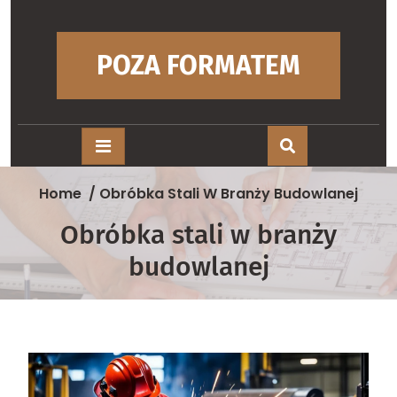
Skip
to
content
POZA FORMATEM
Home
/
Obróbka Stali W Branży Budowlanej
Obróbka stali w branży
budowlanej